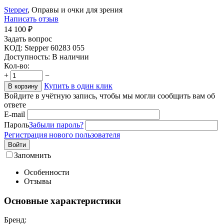
Stepper
, Оправы и очки для зрения
Написать отзыв
14 100
₽
Задать вопрос
КОД:
Stepper 60283 055
Доступность:
В наличии
Кол-во:
+
−
Купить в один клик
В корзину
Войдите в учётную запись, чтобы мы могли сообщить вам об
ответе
E-mail
Пароль
Забыли пароль?
Регистрация нового пользователя
Войти
Запомнить
Особенности
Отзывы
Основные характеристики
Бренд: