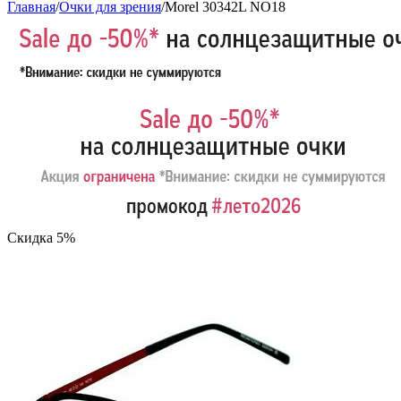
Главная
/
Очки для зрения
/
Morel 30342L NO18
Скидка 5%