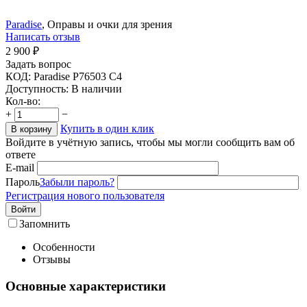
Paradise
, Оправы и очки для зрения
Написать отзыв
2 900
₽
Задать вопрос
КОД:
Paradise P76503 C4
Доступность:
В наличии
Кол-во:
+
−
Купить в один клик
В корзину
Войдите в учётную запись, чтобы мы могли сообщить вам об
ответе
E-mail
Пароль
Забыли пароль?
Регистрация нового пользователя
Войти
Запомнить
Особенности
Отзывы
Основные характеристики