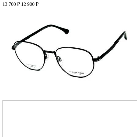
13 700
₽
12 900
₽