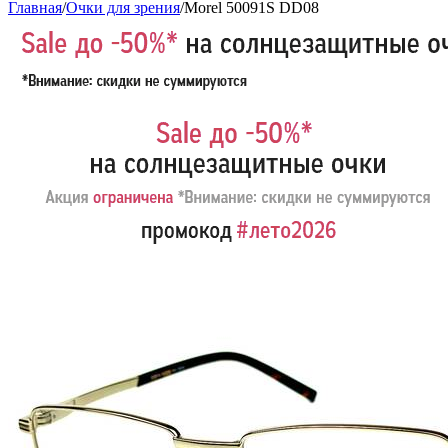
Главная
/
Очки для зрения
/
Morel 50091S DD08