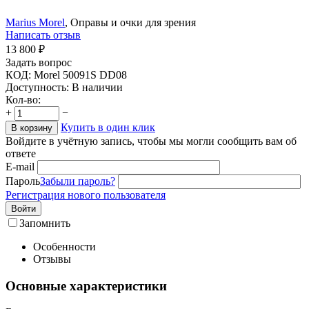
Marius Morel
, Оправы и очки для зрения
Написать отзыв
13 800
₽
Задать вопрос
КОД:
Morel 50091S DD08
Доступность:
В наличии
Кол-во:
+
−
Купить в один клик
В корзину
Войдите в учётную запись, чтобы мы могли сообщить вам об
ответе
E-mail
Пароль
Забыли пароль?
Регистрация нового пользователя
Войти
Запомнить
Особенности
Отзывы
Основные характеристики