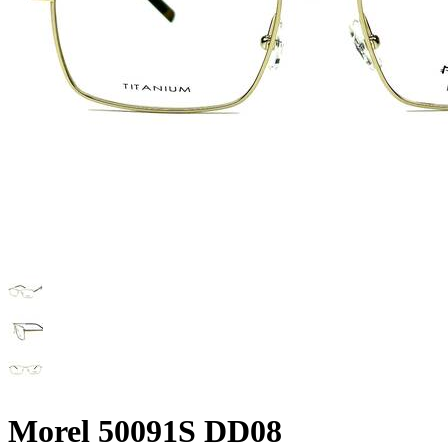
Morel 50091S DD08