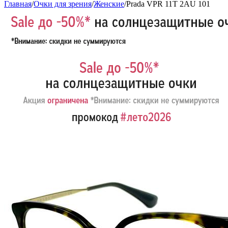
Главная
/
Очки для зрения
/
Женские
/
Prada VPR 11T 2AU 101