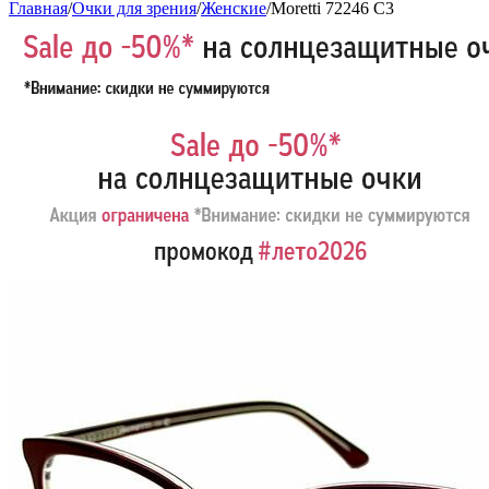
Главная
/
Очки для зрения
/
Женские
/
Moretti 72246 C3