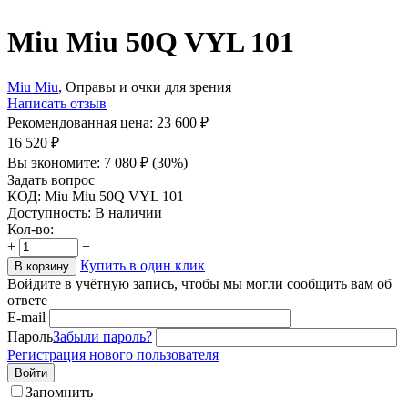
Miu Miu 50Q VYL 101
Miu Miu
, Оправы и очки для зрения
Написать отзыв
Рекомендованная цена:
23 600
₽
16 520
₽
Вы экономите:
7 080
₽
(
30
%)
Задать вопрос
КОД:
Miu Miu 50Q VYL 101
Доступность:
В наличии
Кол-во:
+
−
Купить в один клик
В корзину
Войдите в учётную запись, чтобы мы могли сообщить вам об
ответе
E-mail
Пароль
Забыли пароль?
Регистрация нового пользователя
Войти
Запомнить