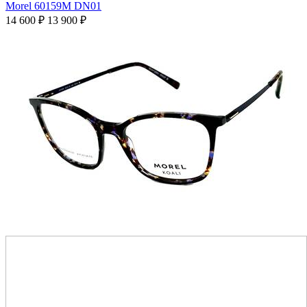
Morel 60159M DN01
14 600
₽
13 900
₽