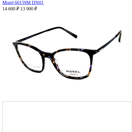
Morel 60159M DN01
14 600
₽
13 900
₽