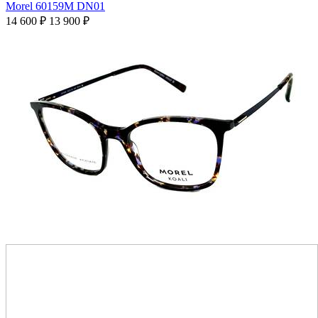
Morel 60159M DN01
14 600
₽
13 900
₽