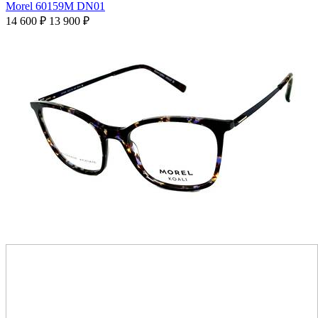
Morel 60159M DN01
14 600
₽
13 900
₽