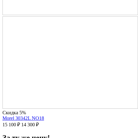
Скидка 5%
Morel 30342L NO18
15 100
₽
14 300
₽
За ту же цену!